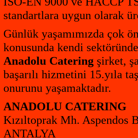
ISO-EN 9000 ve HACCP TS 1
standartlara uygun olarak ü
Günlük yaşamımızda çok öne
konusunda kendi sektöründ
Anadolu Catering
şirket, ş
başarılı hizmetini 15.yıla t
onurunu yaşamaktadır.
ANADOLU CATERING
Kızıltoprak Mh. Aspendos B
ANTALYA